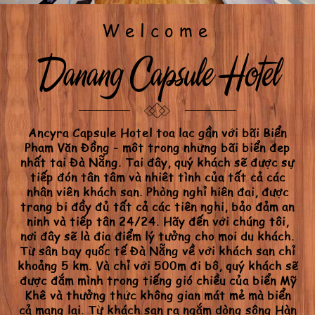
Welcome
Danang Capsule Hotel
Ancyra Capsule Hotel tọa lạc gần với bãi Biển
Phạm Văn Đồng - một trong những bãi biển đẹp
nhất tại Đà Nẵng. Tại đây, quý khách sẽ được sự
tiếp đón tận tâm và nhiệt tình của tất cả các
nhân viên khách sạn. Phòng nghỉ hiện đại, được
trang bị đầy đủ tất cả các tiện nghi, bảo đảm an
ninh và tiếp tân 24/24. Hãy đến với chúng tôi,
nơi đây sẽ là địa điểm lý tưởng cho mọi du khách.
Từ sân bay quốc tế Đà Nẵng về với khách sạn chỉ
khoảng 5 km. Và chỉ với 500m đi bô, quý khách sẽ
được đắm mình trong tiếng gió chiều của biển Mỹ
Khê và thưởng thức không gian mát mẻ mà biển
cả mang lại. Từ khách san ra ngắm dòng sông Hàn