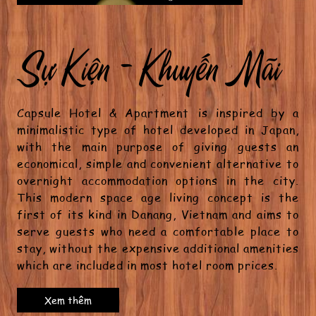
Sự Kiện - Khuyến Mãi
Capsule Hotel & Apartment is inspired by a
minimalistic type of hotel developed in Japan,
with the main purpose of giving guests an
economical, simple and convenient alternative to
overnight accommodation options in the city.
This modern space age living concept is the
first of its kind in Danang, Vietnam and aims to
serve guests who need a comfortable place to
stay, without the expensive additional amenities
which are included in most hotel room prices.
Xem thêm