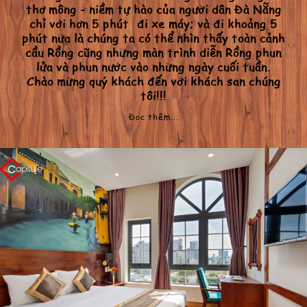
thơ mộng - niềm tự hào của người dân Đà Nẵng
chỉ với hơn 5 phút đi xe máy; và đi khoảng 5
phút nữa là chúng ta có thể nhìn thấy toàn cảnh
cầu Rồng cũng những màn trình diễn Rồng phun
lửa và phun nước vào những ngày cuối tuần.
Chào mừng quý khách đến với khách sạn chúng
tôi!!!
Đọc thêm...