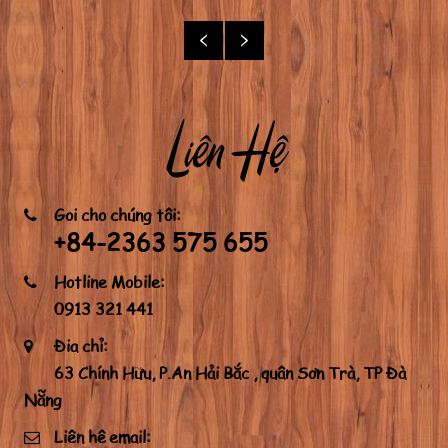
Liên Hệ
Gọi cho chúng tôi:
+84-2363 575 655
Hotline Mobile:
0913 321 441
Điạ chỉ:
63 Chính Hữu, P.An Hải Bắc , quận Sơn Trà, TP Đà
Nẵng
Liên hệ email: