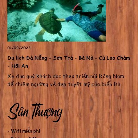
01/09/2023
Du lịch Đà Nẵng - Sơn Trà - Bà Nà - Cù Lao Chàm
- Hội An
Xe đưa quý khách dọc theo triền núi Đông Nam
để chiêm ngưỡng vẻ đẹp tuyệt mỹ của biển Đà
Nẵng, viếng...
Sân Thượng
- Wifi miễn phí