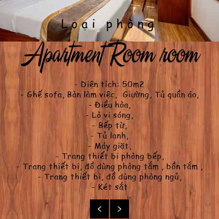
Loại phòng
Apartment Room room
Loại phòng
- Diện tích: 50m2
Deluxe double room
- Ghế sofa, Bàn làm việc, Giường, Tủ quần áo,
- Điều hòa,
- Lò vi sóng,
- Bếp từ,
- Tủ lạnh,
- Máy giặt,
- Trang thiết bị phòng bếp,
Xem chi tiết
- Trang thiết bị, đồ dùng phòng tắm , bồn tắm ,
- Trang thiết bị, đồ dùng phòng ngủ,
- Két sắt
Xem chi tiết