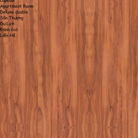
Capsule
Apartment Room
Deluxe double
Sân Thượng
Du Lịch
Đánh Giá
Liên Hệ