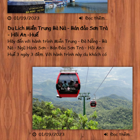
01/09/2023
Đọc thêm...
Du Lịch Miền Trung Bà Nà - Bán đảo Sơn Trà
- Hội An -Huế
Hãy đến với hành trình Miền Trung – Đà Nẵng – Bà
Nà – Ngũ Hành Sơn – Bán Đảo Sơn Trà – Hội An –
Huế 3 ngày 3 đêm. Với hành trình này du khách có
thể thỏa thích tắm biển tại bãi biển Mỹ Khê – một
trong những bãi biển đẹp của miền Trung với bãi
cát trải dài, làn nước trong...
01/09/2023
Đọc thêm...