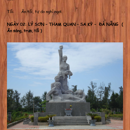
Tối: Ăn tối, tự do nghỉ ngơi.
NGÀY 02: LÝ SƠN – THAM QUAN – SA KỲ – ĐÀ NẴNG (
Ăn sáng, trưa, tối )