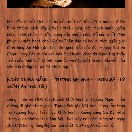
Hòn đảo là vết tích còn lại của một núi lửa với 5 miệng, được
hình thành cách đây 25-30 triệu năm. Các mạch nước ngầm
nóng, dưới chân núi lửa, cung cấp nhiệt năng để sản xuất điện
phục vụ sinh hoạt cho Lý Sơn.Trên đảo có hai di tích quốc gia:
đình làng An Hải (di tích liên quan đến hải đội Hoàng Sa) và
Chùa Hang. Các di chỉ văn hóa Sa Huỳnh cũng đã được tìm thấy
trên đảo, như suối Chình, xóm Ốc và đặc biệt là các dấu vết của
văn hóa Chăm Pa. Và 24 chùa, am…”
NGÀY 01: ĐÀ NẴNG – TƯỢNG MẸ VNAH – SƠN MỸ – LÝ
SƠN ( Ăn trưa, tối )
Sáng: Xe và HDV đón khách khởi hành đi Quảng Ngãi. Trên
đường đi ghé tham quan Tượng Đài Mẹ VN Anh Hùng. Ăn trưa
tại Quảng Ngãi. Tiếp tục khởi hành xuống cảng Sa Kỳ. Ghé
tham quan chứng tích Sơn Mỹ – Nơi xảy ra cuộc thảm sát ngày
16/3/1968 tại làng Mỹ Lai làm chết 504 người dân vô tội