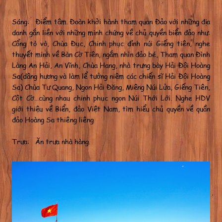
Sáng: Điểm tâm. Đoàn khởi hành tham quan Đảo với những địa
danh gắn liền với những minh chứng về chủ quyền biển đảo như:
Cổng tò vò, Chùa Đục, Chinh phục đỉnh núi Giếng tiên, nghe
thuyết minh về Bàn Cờ Tiên, ngắm nhìn đảo bé, Tham quan Đình
Làng An Hải, An Vĩnh, Chùa Hang, nhà trưng bày Hải Đội Hoàng
Sa(dâng hương và làm lể tưởng niệm các chiến sĩ Hải Đội Hoàng
Sa) Chùa Tư Quang, Ngọn Hải Đăng, Miệng Núi Lửa, Giếng Tiên,
Cột Cờ…cùng nhau chinh phục ngọn Núi Thới Lới. Nghe HDV
giới thiệu về Biển, đảo Việt Nam, tìm hiểu chủ quyền về quần
đảo Hoàng Sa thiêng liêng
Trưa: Ăn trưa nhà hàng.